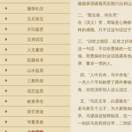
最能表现诸葛亮后期六出祁山
服饰礼仪
二、“既生瑜，何生亮”
玉石珠宝
在《演义》里，周瑜是心胸狭
古玩鉴赏
样的感慨。只不过这句话过于
文房四宝
三、“治世之能臣，乱世之奸雄
这一句话，不仅给曹操的一生
人文趣宠
领。而曹操听到这话面露喜色
驻颜有术
莽、董卓一类的人。
山水益居
四、“人中吕布，马中赤兔”
三教民俗
一共八个字却称赞了两件事物
兔，但也没听别人这么说过，
花艺盆景
五、“马氏五常，白眉最良”
岐黄养生
老马家五个儿子，为大家熟知
茶艺香道
早。马谡虽说智商较高，也一
华夏美食
一则叹马良死得过早，二则叹