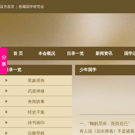
设为首页
|
收藏国学研究会
首 页
本会概况
目录一览
新闻资讯
国学
目录一览
少年国学
星象堪舆
武道禅修
奇闻轶事
经史子集
诗书画印
一、“鞠躬尽瘁，死而后已”
有人说《后出师表》不是诸葛
乐舞琴棋