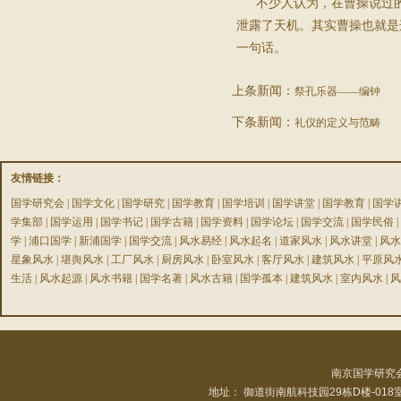
不少人认为，在曹操说过的
泄露了天机。其实曹操也就是
一句话。
上条新闻：
祭孔乐器——编钟
下条新闻：
礼仪的定义与范畴
友情链接：
国学研究会
|
国学文化
|
国学研究
|
国学教育
|
国学培训
|
国学讲堂
|
国学教育
|
国学
学集部
|
国学运用
|
国学书记
|
国学古籍
|
国学资料
|
国学论坛
|
国学交流
|
国学民俗
|
学
|
浦口国学
|
新浦国学
|
国学交流
|
风水易经
|
风水起名
|
道家风水
|
风水讲堂
|
风水
星象风水
|
堪舆风水
|
工厂风水
|
厨房风水
|
卧室风水
|
客厅风水
|
建筑风水
|
平原风
生活
|
风水起源
|
风水书籍
|
国学名著
|
风水古籍
|
国学孤本
|
建筑风水
|
室内风水
|
风
南京国学研究
地址： 御道街南航科技园29栋D楼-01