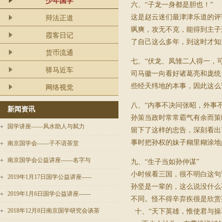
少年国学
六、“子龙一身都是胆也！”
这是赵云迷们最津津乐道的评
辩法正道
飒爽，攻无不克，能得到主子
霞客日记
了自己这么多年，到这时才知
货币流通
七、“伏龙、凤雏二人得一，可
驿马近车
司马徽一向看好诸葛亮和庞统
些经天纬地的本事，因此这么
网络视觉
八、“内事不决问张昭，外事
新闻资讯
孙策当政时常常霸气有余而策
国学讲座——风水助人与弑力
留下了这样的忠告，深刻看出
事时把孙权的妹子糊里糊涂地
南京国学会——子不语茶堂
南京国学会公益讲座------名字与
九、“生子当如孙仲谋”
小时候看三国，很不明白这句
2019年1月17日国学公益讲座-----
孙坚是一辈的，这么说没什么
2019年1月6日国学公益讲座------
不同。怪不得辛弃疾很是欣赏
2018年12月8日南京国学研究会谈茶
十、“天下英雄，惟使君与操