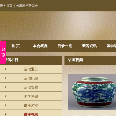
设为首页
|
收藏国学研究会
首 页
本会概况
目录一览
新闻资讯
国学
新闻栏目
讲座视频
活动通知
活动纪要
活动安排
国学快讯
讲座游览
讲座视频