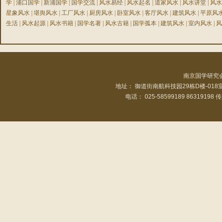
学
|
浦口国学
|
新浦国学
|
国学交流
|
风水易经
|
风水起名
|
道家风水
|
风水讲堂
|
风水
星象风水
|
堪舆风水
|
工厂风水
|
厨房风水
|
卧室风水
|
客厅风水
|
建筑风水
|
平原风
生活
|
风水起源
|
风水书籍
|
国学名著
|
风水古籍
|
国学孤本
|
建筑风水
|
室内风水
|
风
南京国学研究
地址： 御道街南航科技园29栋D楼-01
电话： 025-58599189 86319198 传