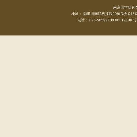
南京国学研究
地址： 御道街南航科技园29栋D楼-01
电话： 025-58599189 86319198 传