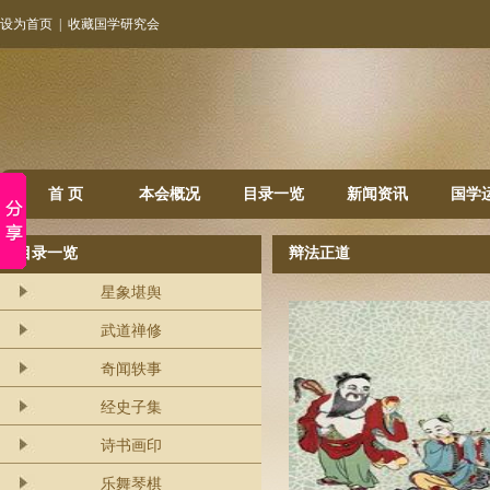
设为首页
|
收藏国学研究会
首 页
本会概况
目录一览
新闻资讯
国学
目录一览
辩法正道
星象堪舆
武道禅修
奇闻轶事
经史子集
诗书画印
乐舞琴棋