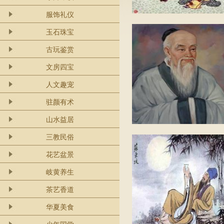
服饰礼仪
玉石珠宝
古玩鉴赏
文房四宝
人文趣宠
驻颜有术
山水益居
三教民俗
花艺盆景
岐黄养生
茶艺香道
华夏美食