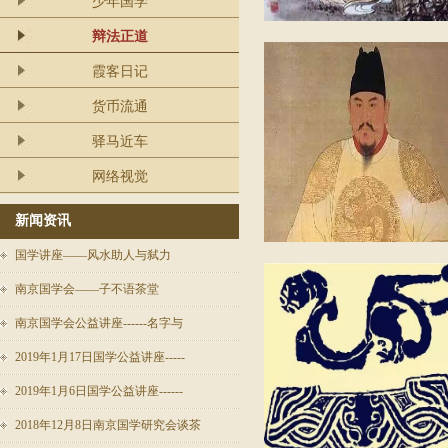
少年国学
辩法正道
霞客日记
货币流通
驿马近车
网络视觉
新闻资讯
国学讲座——风水助人与弑力
南京国学会——子不语茶堂
南京国学会公益讲座------名字与
2019年1月17日国学公益讲座-----
2019年1月6日国学公益讲座------
2018年12月8日南京国学研究会谈茶